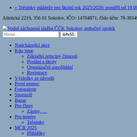
» Tréninky mládeže pro školní rok 2025/2026: pondělí od 19,00
Atletická 2219, 356 01 Sokolov, IČO: 14704871, číslo účtu: 78-39
Nadcházející akce
Kdo jsme
Základní principy činnosti
Poslání a úkoly
Organizační uspořádání
Registrace
Výsledky ze závodů
První pomoc
Fotogalerie
Sponzoři
Bazar
Pro členy
Zápisy, …
Pro trenéry
Tréninky
MČR 2025
Přihlášky