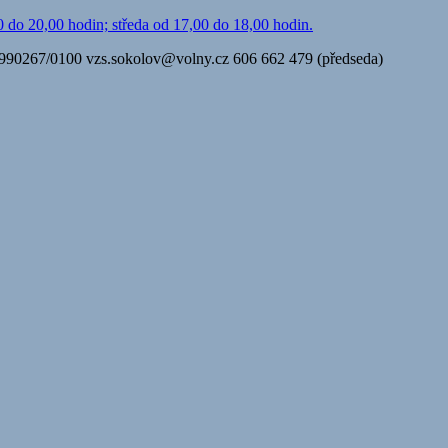
 do 20,00 hodin; středa od 17,00 do 18,00 hodin.
34990267/0100
vzs.sokolov@volny.cz
606 662 479 (předseda)