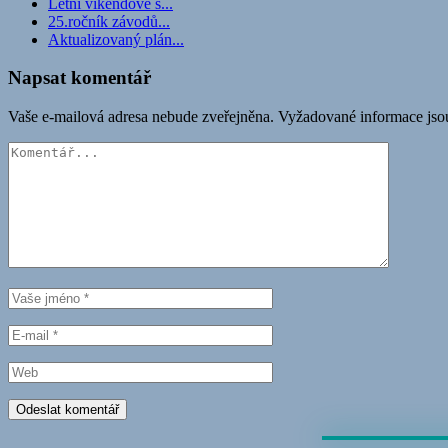
Letní víkendové s...
25.ročník závodů...
Aktualizovaný plán...
Napsat komentář
Vaše e-mailová adresa nebude zveřejněna.
Vyžadované informace js