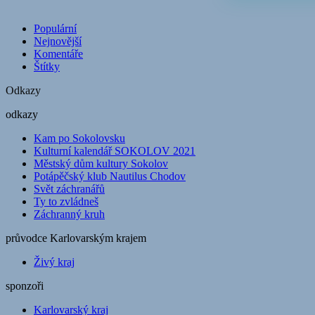
Populární
Nejnovější
Komentáře
Štítky
Odkazy
odkazy
Kam po Sokolovsku
Kulturní kalendář SOKOLOV 2021
Městský dům kultury Sokolov
Potápěčský klub Nautilus Chodov
Svět záchranářů
Ty to zvládneš
Záchranný kruh
průvodce Karlovarským krajem
Živý kraj
sponzoři
Karlovarský kraj