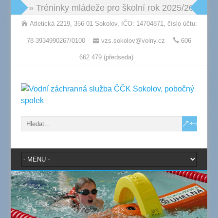
» Tréninky mládeže pro školní rok 2025/2026: po
Atletická 2219, 356 01 Sokolov, IČO: 14704871, číslo účtu:
78-3934990267/0100
vzs.sokolov@volny.cz
606
662 479 (předseda)