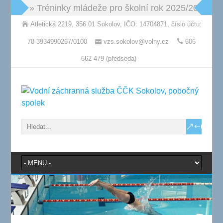
» Tréninky mládeže pro školní rok 2025/2026: po
Atletická 2219, 356 01 Sokolov, IČO: 14704871, číslo účtu:
78-3934990267/0100
vzs.sokolov@volny.cz
606
662 479 (předseda)