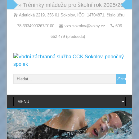
» Tréninky mládeže pro školní rok 2025/2026: po
Atletická 2219, 356 01 Sokolov, IČO: 14704871, číslo účtu:
78-3934990267/0100
vzs.sokolov@volny.cz
606
662 479 (předseda)