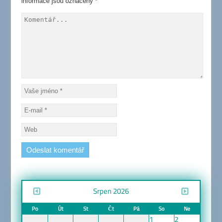
informace jsou označeny
*
Srpen 2026
Po
Út
St
Čt
Pá
So
Ne
1
2