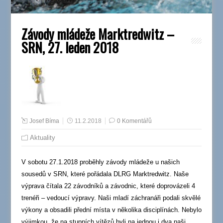
Závody mládeže Marktredwitz –
SRN, 27. leden 2018
Josef Bíma
11.2.2018
0 Komentářů
Aktuality
V sobotu 27.1.2018 proběhly závody mládeže u našich
sousedů v SRN, které pořádala DLRG Marktredwitz. Naše
výprava čítala 22 závodníků a závodnic, které doprovázeli 4
trenéři – vedoucí výpravy. Naši mladí záchranáři podali skvělé
výkony a obsadili přední místa v několika disciplínách. Nebylo
výjimkou, že na stupních vítězů byli na jednou i dva naši