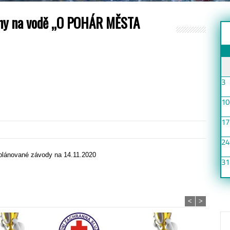
rany na vodě „O POHÁR MĚSTA
3
10
17
24
 plánované závody na 14.11.2020
31
<
>