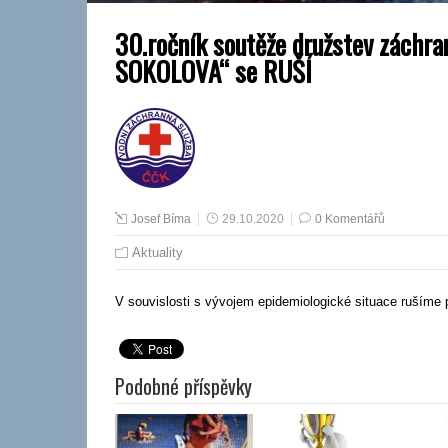
30.ročník soutěže družstev zách
SOKOLOVA“ se RUŠÍ
Josef Bíma
29.10.2020
0 Komentářů
Aktuality
V souvislosti s vývojem epidemiologické situace rušíme
Podobné příspěvky