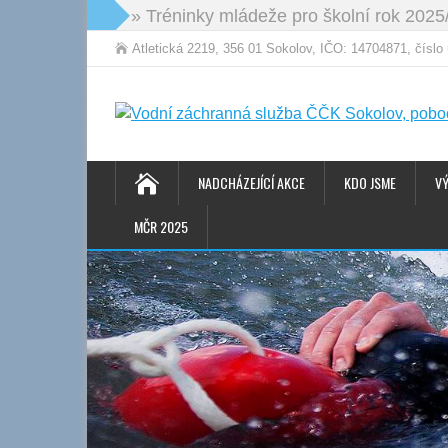
» Tréninky mládeže pro školní rok 2025
Atletická 2219, 356 01 Sokolov, IČO: 14704871, čísl
NADCHÁZEJÍCÍ AKCE
KDO JSME
V
MČR 2025