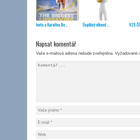
Iveta a Karolína Be...
Úspěšný víkend ...
VZS ČČ
Napsat komentář
Vaše e-mailová adresa nebude zveřejněna.
Vyžadované i