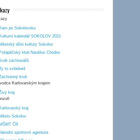
kazy
kazy
Kam po Sokolovsku
Kulturní kalendář SOKOLOV 2021
Městský dům kultury Sokolov
Potápěčský klub Nautilus Chodov
Svět záchranářů
Ty to zvládneš
Záchranný kruh
ůvodce Karlovarským krajem
Živý kraj
nzoři
Karlovarský kraj
Město Sokolov
MŠMT ČR
Národní sportovní agentura