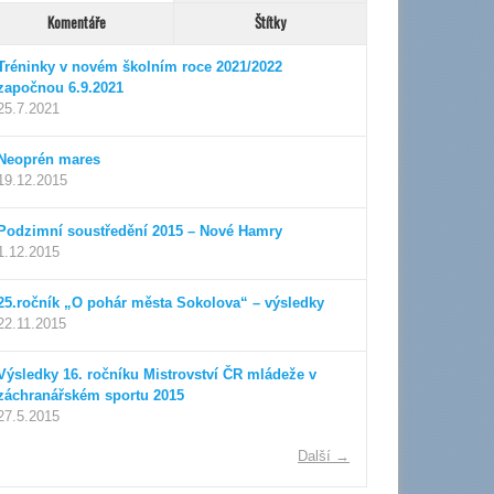
Komentáře
Štítky
zovaný plán...
Tréninky v novém školním roce 2021/2022
započnou 6.9.2021
25.7.2021
Neoprén mares
19.12.2015
Podzimní soustředění 2015 – Nové Hamry
1.12.2015
25.ročník „O pohár města Sokolova“ – výsledky
22.11.2015
Výsledky 16. ročníku Mistrovství ČR mládeže v
záchranářském sportu 2015
27.5.2015
Další →