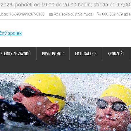
/2026: pondělí od 19,00 do 20,00 hodin; středa od 17,00
o účtu: 78-3934990267/0100
vzs.sokolov@volny.cz
606 662 479 (pře
ÝSLEDKY ZE ZÁVODŮ
PRVNÍ POMOC
FOTOGALERIE
SPONZOŘI