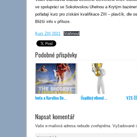
ve spolupráci se Sokolovskou Uhelnou a Krytým bazéne
pořádají kurz pro získání kvalifikace ZIII – plavčík, dle 
Bližší info v příloze.
Kurz ZIII 2021
Stáhnout
Podobné příspěvky
Iveta a Karolína Be...
Úspěšný víkend ...
VZS ČČ
Napsat komentář
Vaše e-mailová adresa nebude zveřejněna.
Vyžadované i