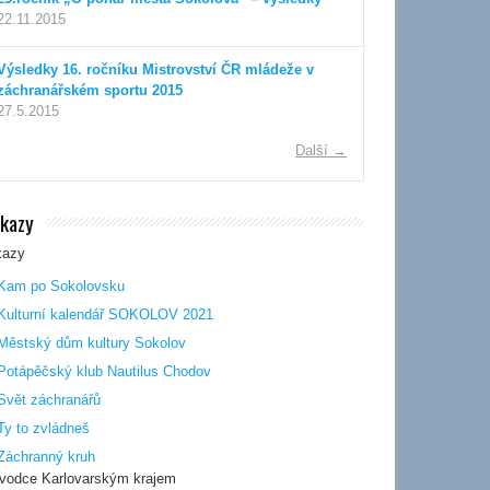
22.11.2015
Výsledky 16. ročníku Mistrovství ČR mládeže v
záchranářském sportu 2015
27.5.2015
Další →
kazy
kazy
Kam po Sokolovsku
Kulturní kalendář SOKOLOV 2021
Městský dům kultury Sokolov
Potápěčský klub Nautilus Chodov
Svět záchranářů
Ty to zvládneš
Záchranný kruh
ůvodce Karlovarským krajem