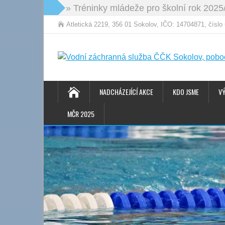
» Tréninky mládeže pro školní rok 2025
Atletická 2219, 356 01 Sokolov, IČO: 14704871, čísl
NADCHÁZEJÍCÍ AKCE
KDO JSME
V
MČR 2025