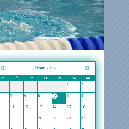
Srpen 2026
Po
Út
St
Čt
Pá
So
Ne
1
2
4
5
6
8
9
7
11
12
13
14
15
16
18
19
20
21
22
23