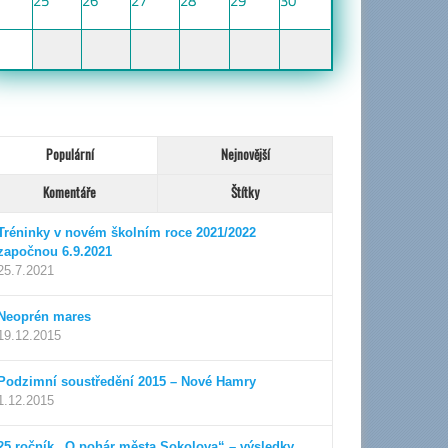
25
26
27
28
29
30
Populární
Nejnovější
Komentáře
Štítky
Tréninky v novém školním roce 2021/2022
započnou 6.9.2021
25.7.2021
zovaný plán...
Neoprén mares
19.12.2015
Podzimní soustředění 2015 – Nové Hamry
1.12.2015
25.ročník „O pohár města Sokolova“ – výsledky