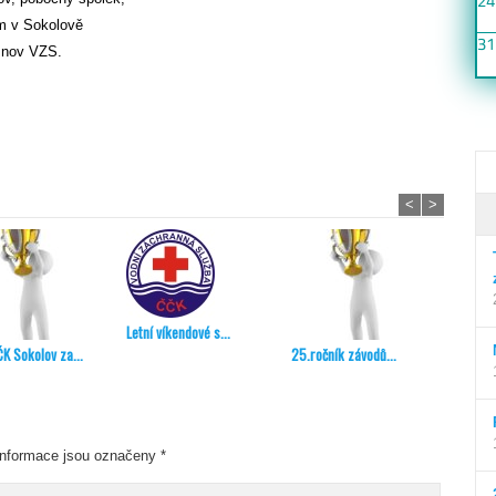
24
m v Sokolově
31
osnov VZS.
<
>
Letní víkendové s...
Aktuali
K Sokolov za...
25.ročník závodů...
nformace jsou označeny
*