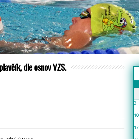
 plavčík, dle osnov VZS.
3
10
17
v, pobočný spolek,