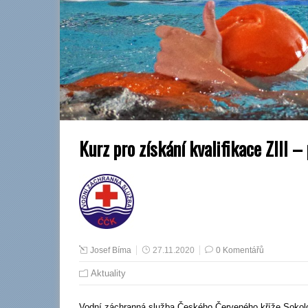
Kurz pro získání kvalifikace ZIII –
Josef Bíma
27.11.2020
0 Komentářů
Aktuality
Vodní záchranná služba Českého Červeného kříže Sokolo