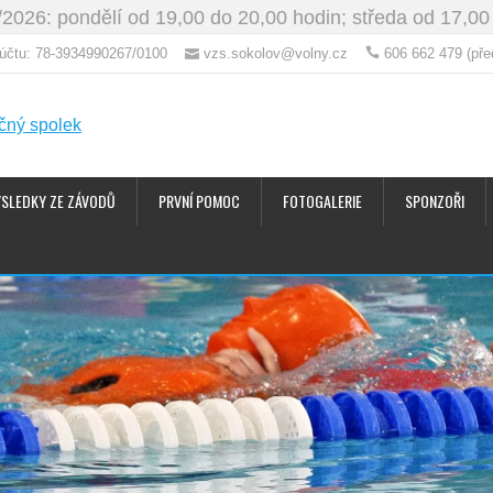
/2026: pondělí od 19,00 do 20,00 hodin; středa od 17,00
o účtu: 78-3934990267/0100
vzs.sokolov@volny.cz
606 662 479 (pře
ÝSLEDKY ZE ZÁVODŮ
PRVNÍ POMOC
FOTOGALERIE
SPONZOŘI