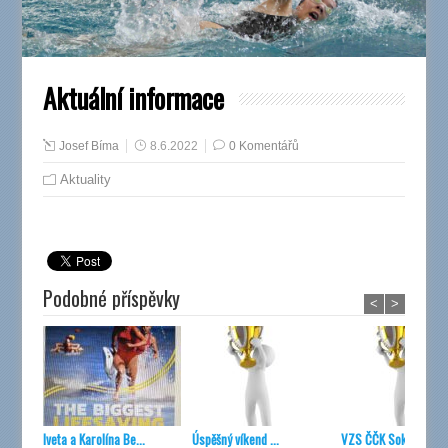
Aktuální informace
Josef Bíma
8.6.2022
0 Komentářů
Aktuality
Podobné příspěvky
<
>
Iveta a Karolína Be...
Úspěšný víkend ...
VZS ČČK Sokolov za..