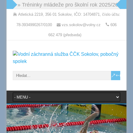
» Tréninky mládeže pro školní rok 2025/2026: po
Atletická 2219, 356 01 Sokolov, IČO: 14704871, číslo účtu:
78-3934990267/0100
vzs.sokolov@volny.cz
606
662 479 (předseda)